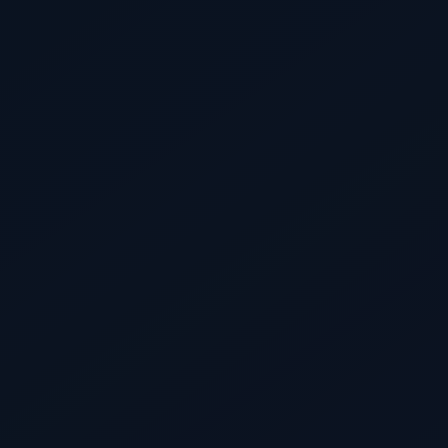
暂时没有评论，来抢沙发吧~
关注我们
联系我们
关于我们