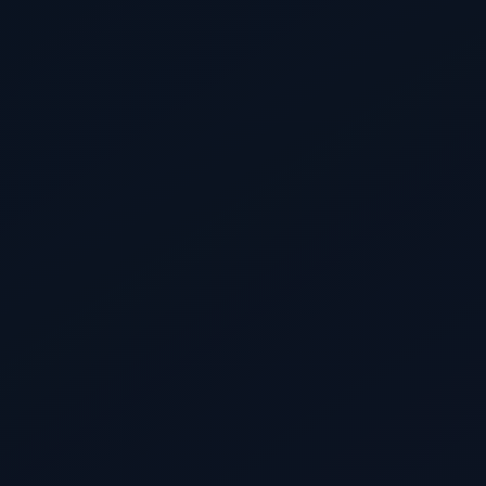
联系我们
关于我们
澳门威尼斯官网是用户访问澳门威尼斯博彩、体育和娱乐项目
的官方平台，致力于为玩家提供安全、便捷的线上娱乐体验。
平台涵盖丰富多样的博彩游戏和体育赛事，满足不同用户的兴
趣和需求。澳门威尼斯体育提供足球、篮球等热门赛事的实时
投注与资讯，娱乐项目则包括真人视讯和电子游艺，带来多元
化的娱乐选择。凭借先进技术和严格的安全保障，澳门威尼斯
官网确保账户和资金安全，打造公平、公正的游戏环境。选择
澳门威尼斯，畅享专业、高品质的线上娱乐服务。