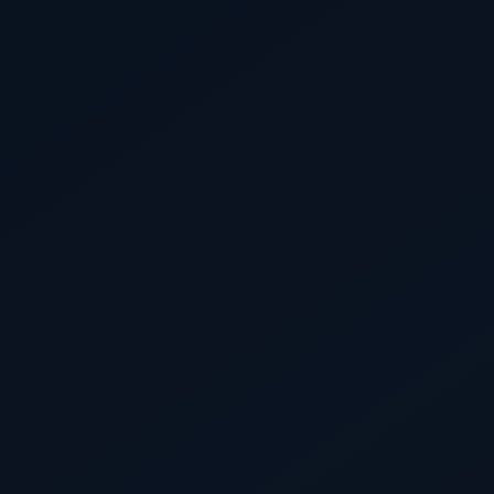
们
关于我们
澳门威尼斯官网
台，致力于为玩
的博彩游戏和体
提供足球、篮球
讯和电子游艺，
障，澳门威尼斯
境。选择澳门威
Copyright © 2026