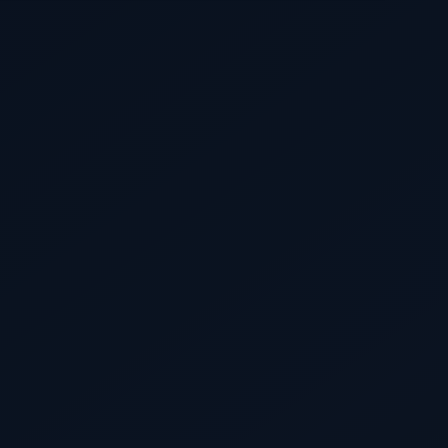
-v7.0.0 版本 · 2025年12月28日
1
--v7.6.2 版本 · 2026年2月23日
2
澳门威尼斯娱乐-包含德约科维奇在
3
巴黎圣日耳曼比赛中出色防守詹姆斯
连续十场比赛得分超过关键助攻，网
友：风云突变塞维利亚今夜伤情更新
的词条
-v7.6.2 版本 · 2026年1月7日
4
-v6.5.0 版本 · 2025年12月18日
5
-v6.3.0 版本 · 2025年10月26日
6
-v7.2.5 版本 · 2025年12月30日
7