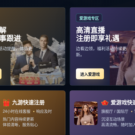
各大球星
深度分享
APP下载
关于我们
综合新闻
"标签的文章
澳门威尼斯娱乐-关于C罗与40激
足联排名比中国队还低的阿曼队，基本上占据了场上优势，上半
2分钟，4号阿拉维就打出一记高难度的世界波，直接在禁区线左
得手，助主队1比0领先下半场第74分钟，当中国队全体压上...
66
0
2026-06-03