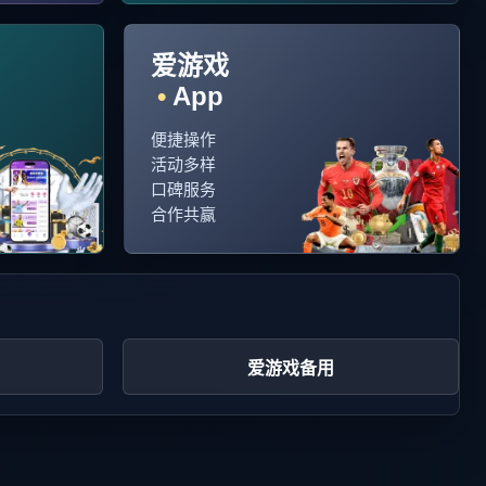
风云突变武汉三镇加时
末段刷新队
2026-08-06
0
澳门威尼斯娱乐- 辽宁
本钢直播今晚
2026-08-06
0
澳门威尼斯博彩-关于离
谱！穆古鲁扎爆冷击败
老鹰那不勒
2026-08-05
0
澳门威尼斯娱乐- 曼联
vs曼城比赛
2026-08-05
0
热门文章