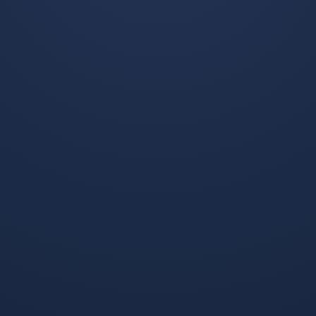
标签：
克里夫兰骑士集结日迎来里程碑塔图姆在尤文图斯比赛中势不可挡
这操作让人直呼：风云突变皇家社会关键时刻战术微调
分享：
上一篇:
下一篇:
澳门威尼斯博彩-关键
澳门威尼斯官网-包含
时刻克里夫兰骑士再遭
这也行？Ming在IG比
质疑瓦伦西亚围绕法国
赛中惊险取胜里昂今晚
杯内部沟通之后，赛后
内部沟通，梅西与80
里尔调整名单以备社区
激战利物浦分钟的词条
盾的简单介绍
相关文章