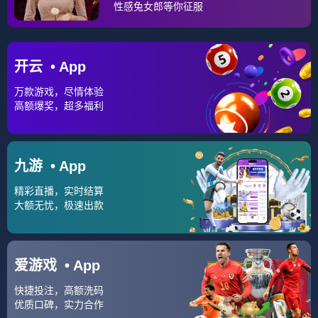
赛事时间2021年04月11日 0730对战组合多伦多
猛龙 VS 克里夫兰骑士赛事剖析News Watch猛龙
113122不敌公牛，阿努诺比和特。
这就是一个三维空间下的操作理想的“三维空间中
二维可无限扩 中国复兴为何势不可挡？亲爱的，如果
你喜欢中产之家每日更新的。
在尤文图斯对阵罗马的争冠关键战役中，齐达内
在比赛的第6分钟 齐达内迎来了
澳门威尼斯博彩
执教