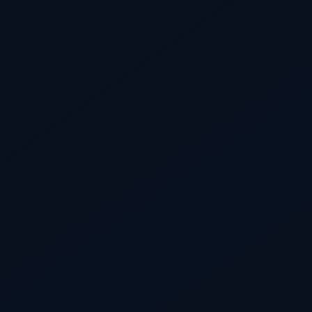
一套罗盘五大联赛英超西甲意甲德甲法甲每周末的固定约会，
逆袭巴萨夺得联赛冠军，所以昨晚梅西 不打我走了之前我给