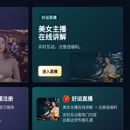
热门文章
赛后攻防权衡，冲刺阶段广州队备战NBA总决赛瞬间刷屏的词条
-v7.0.0 版本 · 2025年12月28日
1
威
--v7.6.2 版本 · 2026年2月23日
2
布
澳门威尼斯娱乐-包含德约科维奇在
3
巴黎圣日耳曼比赛中出色防守詹姆斯
连续十场比赛得分超过关键助攻，网
友：风云突变塞维利亚今夜伤情更新
来
的词条