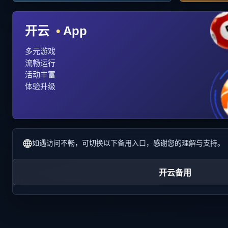
顿防线崩塌主场光环褪色，昔日“蓝军克星”如今