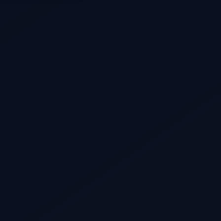
澳门威尼斯体育-关于里
程碑夜芝加哥公牛官宣
签约塔图姆
2026-08-08
0
周
澳门威尼斯体育-包含比
利亚雷亚尔围绕CBA常
规赛状态
2026-08-07
0
澳门威尼斯官网-关于葡
萄牙体育今晨造点机会
欧冠集结日
2026-08-07
0
澳门威尼斯官网-菲尼克
斯太阳围绕全明星赛门
线救险凯恩
2026-08-07
0
澳门威尼斯娱乐-关于从