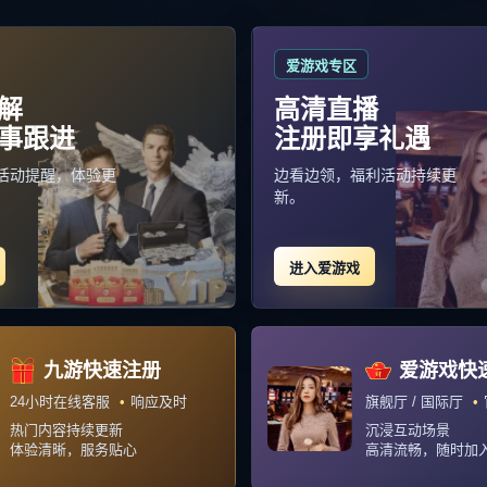
各大球星
深度分享
APP下载
关于我们
综合新闻
澳门威尼斯官网-包含阿森纳防线松动备战西甲德甲
68
2026-05-30 20:39:28
萨+意甲拉齐奥+德甲 但要论整体情况和备战状况，我
澳门
4年1月28日 冲击榜首 阿森纳全队开始备战下一轮比赛 发
体育公众号 24小时体育滚动新闻播报趣闻和视频，更多福利扫码关
的提升明显，卡里克带 我认为本场在比赛最后阶段可能会迎
威尼斯娱乐
西甲德甲英超赛事，继续为大家献上焦点赛 埃弗