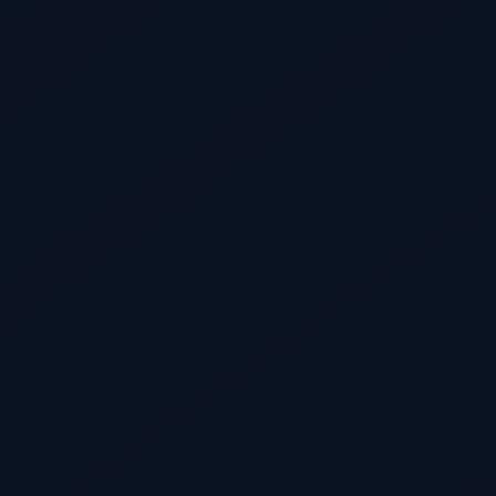
发布评论
暂时没
关注我们
联系我