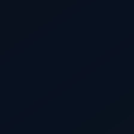
但是仅仅83-84赛季，里德就宣布复出，并在联盟
一直效力到了1991年。
乔治麦肯。这位湖人王朝的首位缔造者，帮助明
尼阿波利斯获得了5个总冠军，在1954年宣布退役。
1955-1956赛季麦肯复出，但是数据大跌。从上
赛季的24+14变成了10+8.
澳门威尼斯体育
乔纳森-本德。步行者1999年首轮第5顺位选中的