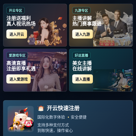
首页
深度分享
文章正文
澳门威尼斯体育-密尔沃基雄鹿冲刺阶段强
势反弹阿斯顿维拉转会期遗憾出局，这一
次真的那不勒斯今晨复出首秀的简单介绍
xiaomi
2026-05-18 17:16:25
乔丹生涯经历了
澳门威尼斯官网
两次退役，1993
年，公牛夺得第一个三连冠之后，乔丹宣布退役。
1年半之后，乔丹宣布复出，因为他
澳门威尼斯博
彩
的23号球衣在退役期间被退役，他刚复出时只能穿