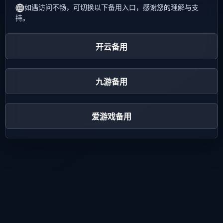
在2012年，罗伊在森林狼复出，但是依旧备受伤
病折磨，无奈再次退役。
罗伯特-里德。里德在他首次退役前全部效力于火
箭队，1982年他宣布退役。