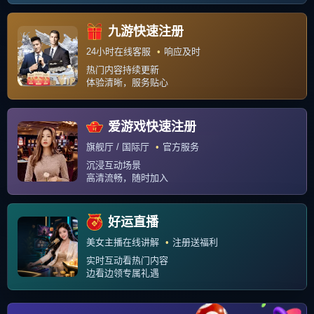
45号球衣。
乔丹的第二次复出是在奇才队，他幸运地让1998
年后进入NBA的球员们见识到了神的风采。
魔术师约翰逊在被查出携带有HIV病毒后，宣布退
役。
1996年，魔术师短暂复出，但是那时的他身材已
经发福，状态也有所下降。