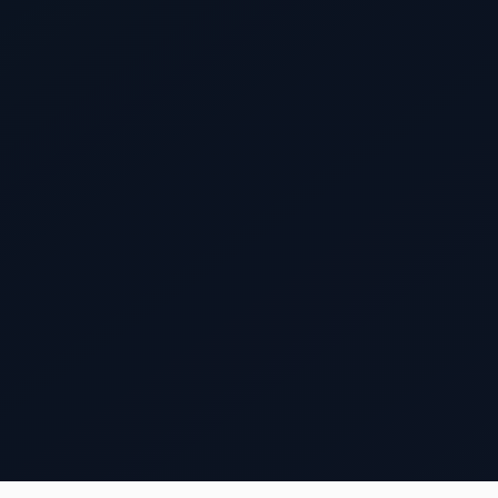
是用户访问澳门威尼斯博彩、体育和娱乐项目的官方平
家提供安全、便捷的线上娱乐体验。平台涵盖丰富多样
育赛事，满足不同用户的兴趣和需求。澳门威尼斯体育
等热门赛事的实时投注与资讯，娱乐项目则包括真人视
带来多元化的娱乐选择。凭借先进技术和严格的安全保
官网确保账户和资金安全，打造公平、公正的游戏环
尼斯，畅享专业、高品质的线上娱乐服务。