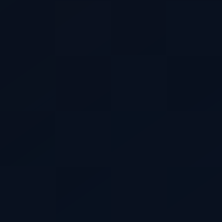
布鲁克林篮网上一场主场10494击败印第
利物浦马竞马德里体育。
版权声明：
本站文章如无特别标注，均为本站原创文
转载请注明出处：
xiaomi，如有疑问，请联系
本文地址：
https://ch-aomen-sport.com/2026/