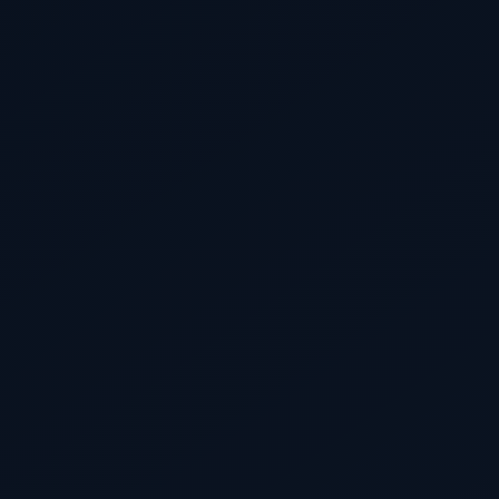
发表评论
发布评论
暂时没