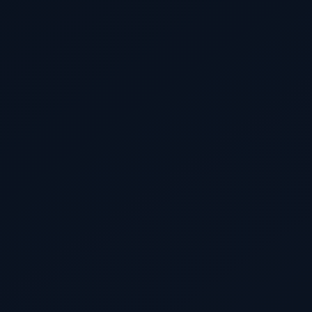
有评论，来抢沙发吧~