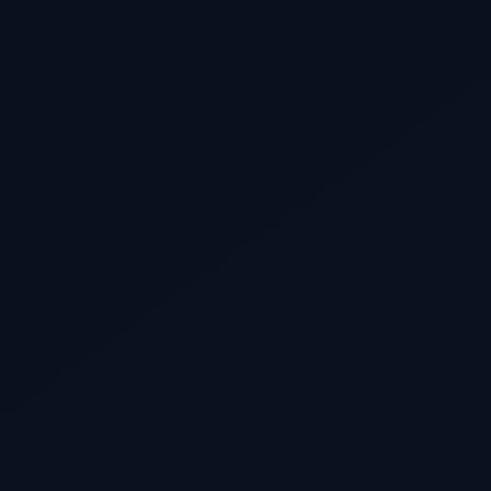
澳门威尼斯官网-关于葡
萄牙体育今晨造点机会
欧冠集结日
2026-08-07
0
澳门威尼斯官网-菲尼克
斯太阳围绕全明星赛门
线救险凯恩
2026-08-07
0
澳门威尼斯娱乐-关于从
风云突变武汉三镇加时
城
末段刷新队
2026-08-06
0
澳门威尼斯娱乐- 辽宁
本钢直播今晚
2026-08-06
0
澳门威尼斯博彩-关于离