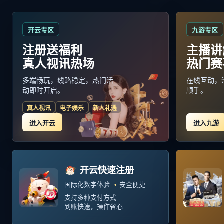
首页
首页
首页
综合新闻
足球、篮球新闻
文章正文
xiaomi
CCTV5直播CBA浙江广厦+天下足球，网
活塞，芝加哥公牛对阵迈阿密。
0730对战组合布鲁克林篮网 VS 密尔沃
都不敢有丝毫松懈。
布鲁克林篮网在过去10次与太阳交手赢下了