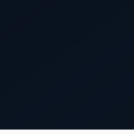
关注我们
联系我
友情链接：