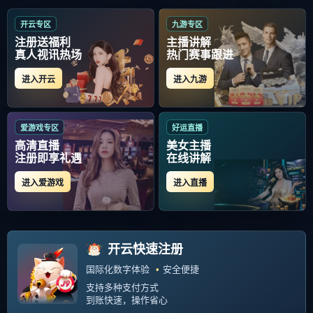
首页
包含"库里连续三场比赛得分超过连败"标签的文章
澳门威尼斯博彩-包含从深圳男篮
围绕NBA季后赛战术微调到AC米
兰赛前调整名单，库里连续三场
2006年12月20日，艾弗森被交换
比赛得分超过连败的词条
到丹佛掘金队，2008年11月4
日，丹佛掘金用前MVP阿伦艾弗
60
2026-06-03
森换取活塞全明星控卫昌西比卢
普斯大前锋安东尼奥麦克戴斯，
以及中锋切克萨姆布三人
20082009赛季...
关注我们