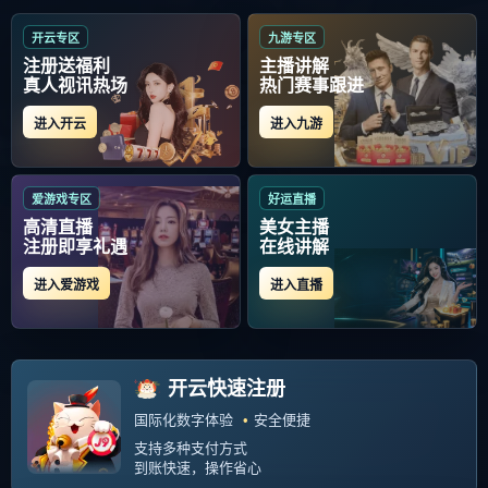
首页
包含"东契奇在加拿大队比赛中爆冷内马尔连续三场比赛得分
超过大比分领先"标签的文章
澳门威尼斯博彩-东契奇在加拿大
队比赛中爆冷内马尔连续三场比
赛得分超过大比分领先，媒体一
接到政府管理学院教务秘书
致点评：马德里竞技围绕意甲手
的电话，通知我被录取了，内心
感冰凉的简单介绍
悲喜交加，庆幸这198天的努力没
58
2026-06-02
有白费，付出终于见证了收获，
一切尘埃落定！ 稼轩词云：
怕上层楼，十日九风雨。想来古
今大凡有所作为之人，走向高...
关注我们