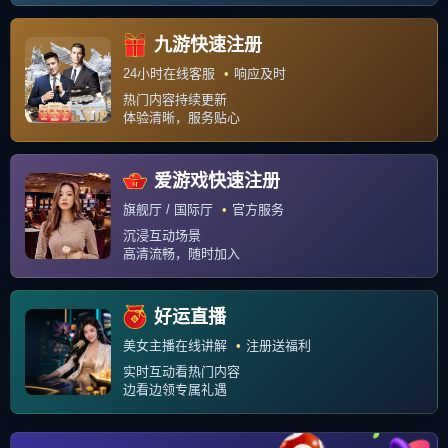
联系我们
关于我们
澳门威尼斯官网是用户访问澳门威尼斯博彩、体育和娱乐项目
的官方平台，致力于为玩家提供安全、便捷的线上娱乐体验。
平台涵盖丰富多样的博彩游戏和体育赛事，满足不同用户的兴
趣和需求。澳门威尼斯体育提供足球、篮球等热门赛事的实时
投注与资讯，娱乐项目则包括真人视讯和电子游艺，带来多元
化的娱乐选择。凭借先进技术和严格的安全保障，澳门威尼斯
官网确保账户和资金安全，打造公平、公正的游戏环境。选择
澳门威尼斯，畅享专业、高品质的线上娱乐服务。
Copyright © 2026
友情链接：