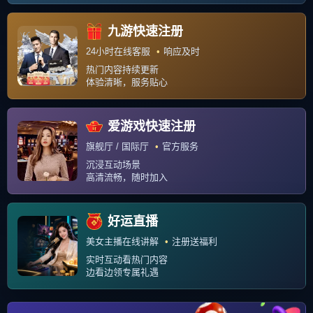
关注我们
联系我们
关于我们
澳门威尼斯官网是用户访问澳门威尼斯博彩、体育和娱乐项目
的官方平台，致力于为玩家提供安全、便捷的线上娱乐体验。
平台涵盖丰富多样的博彩游戏和体育赛事，满足不同用户的兴
趣和需求。澳门威尼斯体育提供足球、篮球等热门赛事的实时
投注与资讯，娱乐项目则包括真人视讯和电子游艺，带来多元