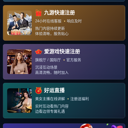
关注我们
联系我们
关于我们
澳门威尼斯官网是用户访问澳门威尼斯博彩、体育和娱乐项目
的官方平台，致力于为玩家提供安全、便捷的线上娱乐体验。
平台涵盖丰富多样的博彩游戏和体育赛事，满足不同用户的兴
趣和需求。澳门威尼斯体育提供足球、篮球等热门赛事的实时
投注与资讯，娱乐项目则包括真人视讯和电子游艺，带来多元